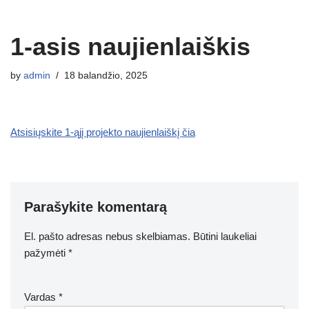
1-asis naujienlaiškis
by
admin
18 balandžio, 2025
Atsisiųskite 1-ąjį projekto naujienlaiškį čia
Parašykite komentarą
El. pašto adresas nebus skelbiamas.
Būtini laukeliai
pažymėti
*
Vardas
*