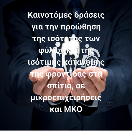
Καινοτόμες δράσεις
για την προώθηση
της ισότητας των
φύλων και της
ισότιμης κατανομής
της φροντίδας στα
σπίτια, σε
μικροεπιχειρήσεις
και ΜΚΟ