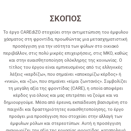
ΣΚΟΠΟΣ
Το έργο CAREdiZO στοχεύει στην αντιμετώπιση του έμφυλου
χάσματος στη φροντίδα, προωθώντας μια μετασχηματιστική
προσέγγιση για την ισότητα των φύλων στο οικιακό
περιβάλλον, στις πολύ μικρές επιχειρήσεις, στις ΜΚΟ, καθώς
και στην ευαισθητοποίηση ολόκληρης της κοινωνίας. Ο
τίτλος του έργου είναι εμπνευσμένος από τις ελληνικές
λέξεις «κερδίζω», που σημαίνει «αποκομίζω κέρδος» ή
«νικώ», και «ζω», που σημαίνει «είμαι ζωντανός». Συμβολίζει
τη μεγάλη αξία της φροντίδας (CARE), η οποία αποφέρει
κέρδος για όλους και μας επιτρέπει να ζούμε και να
δημιουργούμε. Μέσα από έρευνα, εκπαίδευση βασισμένη στο
παιχνίδι και δραστηριότητες ευαισθητοποίησης, το έργο
προάγει μια προσέγγιση που στοχεύει στην αλλαγή των
έμφυλων ρόλων και στερεοτύπων. Αυτή η προσέγγιση
αναγνωρίζει την αξία της εργασίας φροντίδας, καταπολεμά