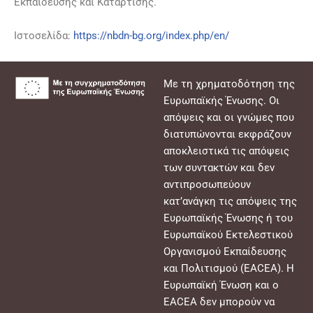
Εκπαίδευσης και Κατάρτισης.
Ιστοσελίδα:
https://nbdn-bg.org/index.php/en/
Με τη χρηματοδότηση της
Με τη χρηματοδότηση της
Ευρωπαϊκής Ένωσης. Οι
Ευρωπαϊκής Ένωσης. Οι
απόψεις και οι γνώμες που
απόψεις και οι γνώμες που
διατυπώνονται εκφράζουν
διατυπώνονται εκφράζουν
αποκλειστικά τις απόψεις
αποκλειστικά τις απόψεις
των συντακτών και δεν
των συντακτών και δεν
αντιπροσωπεύουν
αντιπροσωπεύουν
κατ’ανάγκη τις απόψεις της
κατ’ανάγκη τις απόψεις της
Ευρωπαϊκής Ένωσης ή του
Ευρωπαϊκής Ένωσης ή του
Ευρωπαϊκού Εκτελεστικού
Ευρωπαϊκού Εκτελεστικού
Οργανισμού Εκπαίδευσης
Οργανισμού Εκπαίδευσης
και Πολιτισμού (EACEA). Η
και Πολιτισμού (EACEA). Η
Ευρωπαϊκή Ένωση και ο
Ευρωπαϊκή Ένωση και ο
EACEA δεν μπορούν να