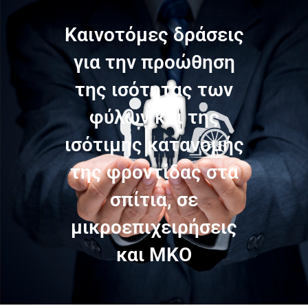
Καινοτόμες δράσεις
για την προώθηση
της ισότητας των
φύλων και της
ισότιμης κατανομής
της φροντίδας στα
σπίτια, σε
μικροεπιχειρήσεις
και ΜΚΟ