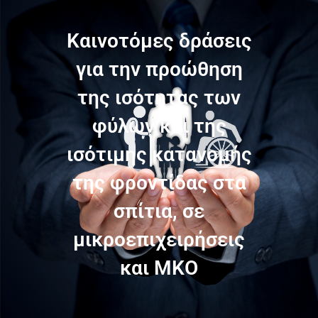
Καινοτόμες δράσεις
για την προώθηση
της ισότητας των
φύλων και της
ισότιμης κατανομής
της φροντίδας στα
σπίτια, σε
μικροεπιχειρήσεις
και ΜΚΟ